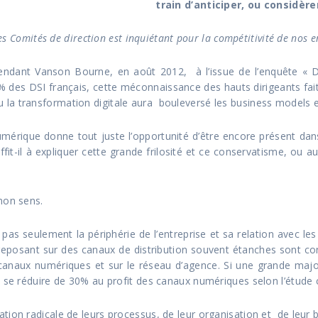
train d’anticiper, ou considère
 Comités de direction est inquiétant pour la compétitivité de nos e
épendant Vanson Bourne, en août 2012, à l’issue de l’enquête « D
es DSI français, cette méconnaissance des hauts dirigeants fait co
la transformation digitale aura bouleversé les business models 
mérique donne tout juste l’opportunité d’être encore présent dans 
it-il à expliquer cette grande frilosité et ce conservatisme, ou 
mon sens.
s seulement la périphérie de l’entreprise et sa relation avec les
los reposant sur des canaux de distribution souvent étanches sont 
 canaux numériques et sur le réseau d’agence. Si une grande majo
à se réduire de 30% au profit des canaux numériques selon l’étude 
tion radicale de leurs processus, de leur organisation et de leur 