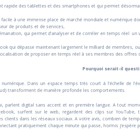
t rapide des tablettes et des smartphones et qui permet désormais 
facile à une immense place de marché mondiale et numérique dont
seur de produits et de services,
e émanation, qui permet d’analyser et de corréler en temps réel un
book qui dépasse maintenant largement le milliard de membres, o
localisation de proposer en temps réel à ses membres des offres 
Pourquoi serait-il ques
 numérique. Dans un espace temps très court à l’échelle de l’év
loud) transforment de manière profonde les comportements.
hui, parlent digital sans accent et en première langue. A tout mom
acebook, surfent sur le web, regardent des clips sur YouTube, 
ces clients dans les réseaux sociaux. A votre avis, combien de te
nectant pratiquement chaque minute qui passe, hormis j’espère pe