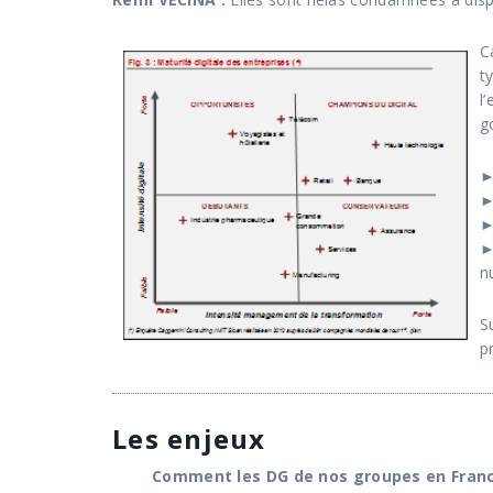
C
t
l
g
►
►
►
►
n
S
p
Les enjeux
Comment les DG de nos groupes en France 