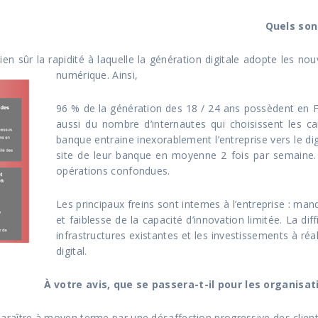
Quels sont
ien sûr la rapidité à laquelle la génération digitale adopte les no
numérique. Ainsi,
96 % de la génération des 18 / 24 ans possèdent en F
aussi du nombre d’internautes qui choisissent les c
banque entraine inexorablement l’entreprise vers le dig
site de leur banque en moyenne 2 fois par semaine. 
opérations confondues.
Les principaux freins sont internes à l’entreprise : man
et faiblesse de la capacité d’innovation limitée. La di
infrastructures existantes et les investissements à réa
digital.
À votre avis, que se passera-t-il pour les organisa
raître à moyen terme par une désaffection progressive des clients