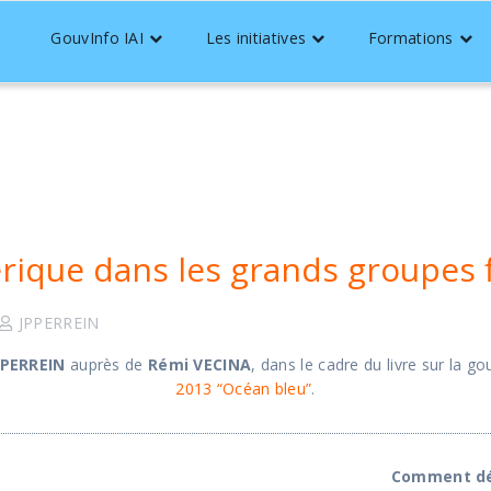
GouvInfo IAI
Les initiatives
Formations
ique dans les grands groupes f
JPPERREIN
 PERREIN
auprès de
Rémi VECINA
,
dans le cadre du livre sur la g
2013 “Océan bleu”
.
Comment déf