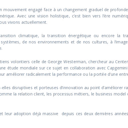
un mouvement engagé face à un changement graduel de profonde 
umérique. Avec une vision holistique, c’est bien vers l’ère num
nous vivons actuellement.
nsition climatique, la transition énergétique ou encore la tra
 systèmes, de nos environnements et de nos cultures, à l’imag
e.
retiens volontiers celle de George Westerman, chercheur au Center
 une étude mondiale sur ce sujet en collaboration avec Capgemini
 pour améliorer radicalement la performance ou la portée d’une entre
t-elles disruptives et porteuses d’innovation au point d’améliorer 
mme la relation client, les processus métiers, le business model ou
t leur adoption déjà massive depuis ces deux dernières années pa