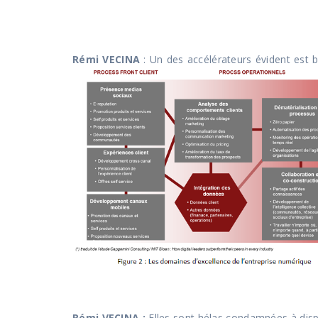
Rémi VECINA
: Un des accélérateurs évident est b
Rémi VECINA :
Elles sont hélas condamnées à dispa