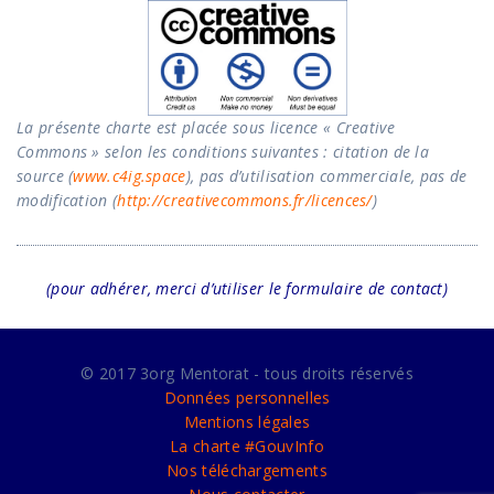
La présente charte est placée sous licence « Creative
Commons » selon les conditions suivantes : citation de la
source (
www.c4ig.space
), pas d’utilisation commerciale, pas de
modification (
http://creativecommons.fr/licences/
)
(pour adhérer, merci d’utiliser le formulaire de contact)
© 2017 3org Mentorat - tous droits réservés
Données personnelles
Mentions légales
La charte #GouvInfo
Nos téléchargements