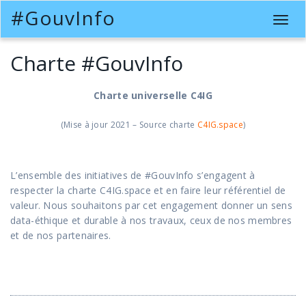
#GouvInfo
T
o
g
Charte #GouvInfo
g
l
Charte universelle C4IG
e
n
(Mise à jour 2021 – Source charte
C4IG.space
)
a
v
i
g
L’ensemble des initiatives de #GouvInfo s’engagent à
a
respecter la charte C4IG.space et en faire leur référentiel de
t
valeur. Nous souhaitons par cet engagement donner un sens
i
data-éthique et durable à nos travaux, ceux de nos membres
o
et de nos partenaires.
n