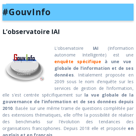
T
#GouvInfo
o
g
g
l
e
L’observatoire IAI
n
a
v
i
L’observatoire
IAI
(Information
g
autonome Intelligente) est une
a
t
enquête spécifique
à une vue
i
globale de l’information
et de ses
o
n
données
. Initialement proposée en
2009 sous le nom d’enquête sur les
services de gestion de l’information,
elle s’est centrée spécifiquement sur
la vue globale de la
gouvernance de l’information et de ses données depuis
2010
. Basée sur une même trame de questions complétée par
des extensions thématiques, elle offre la possibilité de réaliser
des benchmarks sur l’évolution des tendances des
organisations francophones. Depuis 2018 elle et proposée
en
anglais et en français
.