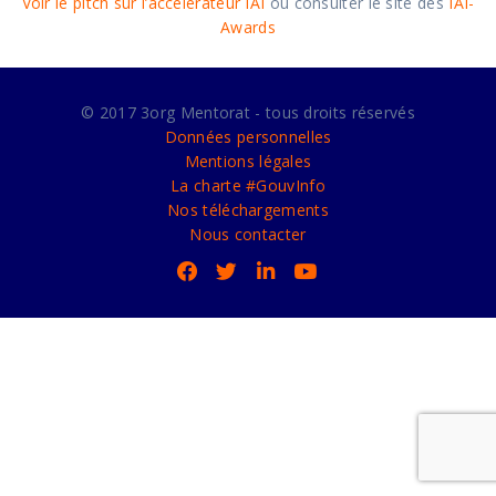
Voir le
pitch sur l’accélérateur IAI
ou consulter le site des
IAI-
Awards
© 2017 3org Mentorat - tous droits réservés
Données personnelles
Mentions légales
La charte #GouvInfo
Nos téléchargements
Nous contacter