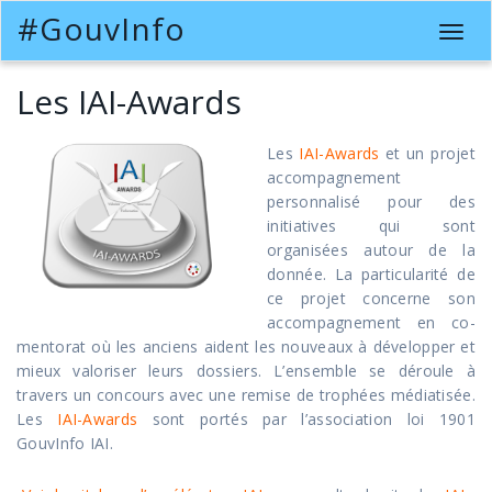
#GouvInfo
T
o
g
Les IAI-Awards
g
l
Les
IAI-Awards
et un projet
e
accompagnement
n
personnalisé pour des
a
initiatives qui sont
v
organisées autour de la
i
donnée. La particularité de
g
ce projet concerne son
a
accompagnement en co-
t
mentorat où les anciens aident les nouveaux à développer et
i
mieux valoriser leurs dossiers. L’ensemble se déroule à
o
travers un concours avec une remise de trophées médiatisée.
n
Les
IAI-Awards
sont portés par l’association loi 1901
GouvInfo IAI.