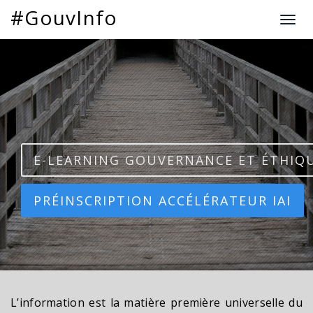
#GouvInfo
T
o
g
g
l
e
n
a
v
E-LEARNING GOUVERNANCE ET ÉTHIQ
i
g
a
PRÉINSCRIPTION ACCÉLÉRATEUR IAI
t
i
o
n
L’information est la matière première universelle du