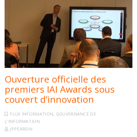
Ouverture officielle des
premiers IAI Awards sous
couvert d’innovation
FLUX INFORMATION
,
GOUVERNANCE DE
L'INFORMATION
JPPERREIN