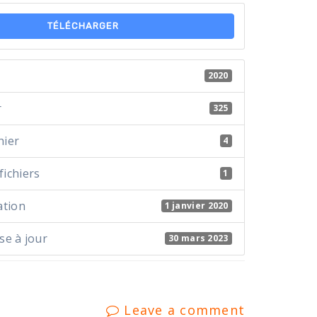
TÉLÉCHARGER
2020
r
325
hier
4
ichiers
1
ation
1 janvier 2020
se à jour
30 mars 2023
Leave a comment