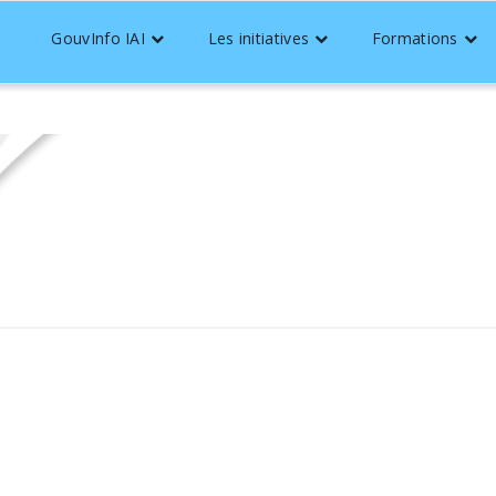
GouvInfo IAI
Les initiatives
Formations