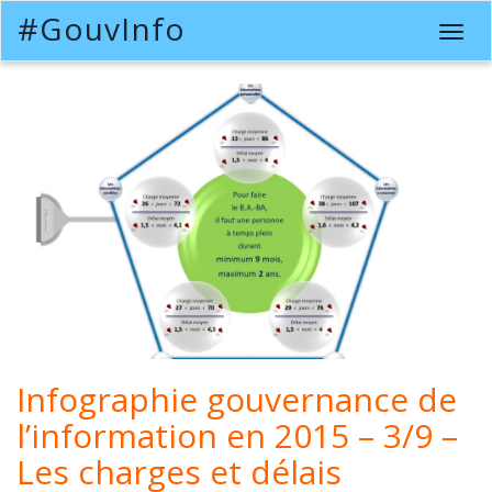
#GouvInfo
T
o
g
g
l
e
n
a
v
i
g
a
t
i
o
Infographie gouvernance de
n
l’information en 2015 – 3/9 –
Les charges et délais