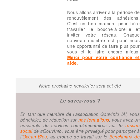
Nous allons arriver à la période de
renouvèlement des adhésions.
C’est un bon moment pour faire
travailler le bouche-à-oreille et
inviter votre réseau. Chaque
nouveau membre est pour nous
une opportunité de faire plus pour
vous et le faire encore mieux.
Merci pour votre confiance et
aide.
Notre prochaine newsletter sera cet été
Le savez-vous ?
En tant que membre de l’association GouvInfo IAI, vous
bénéficiez de réduction sur
nos formations
, vous avez un
ensemble de services complémentaires sur le
réseau
social
de #GouvInfo, vous être privilégié pour participer à
l’
Océan Bleu
, au groupe de travail sur le
Benchmark de