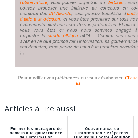
l’observatoire
, vous pouvez organiser un
Verbatim
, vous
pouvez proposer une initiative au concours en co-
mentorat des
IAI-Awards
, vous pouvez bénéficier d’
outils
d’aide à la décision
, et vous êtes prioritaire sur tous nos
évènements ainsi que ceux de nos partenaires. Et aussi :
vous vous êtes et nous nous sommes engagé à
respecter la
charte éthique
c4IG – Comme nous vous
avez envie que promouvoir l’information, sa gouvernance
ses données, vous parlez de nous à la première occasion
;-)
Pour modifier vos préférences ou vous désabonner,
Clique
ici
.
Articles à lire aussi :
Former les managers de
Gouvernance de
demain à la gouvernance
l'information : Préparons
de l’information
aujourd'hui notre évolution