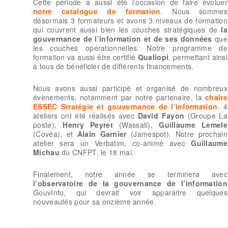
Cette période a aussi été l’occasion de faire évoluer
notre catalogue de formation
. Nous sommes
désormais 3 formateurs et avons 3 niveaux de formation
qui couvrent aussi bien les couches stratégiques de
la
gouvernance de l’information et de ses données
que
les couches opérationnelles. Notre programme de
formation va aussi être certifié
Qualiopi
, permettant ainsi
à tous de bénéficier de différents financements.
Nous avons aussi participé et organisé de nombreux
évènements, notamment par notre partenaire, la
chaire
ESSEC Stratégie et gouvernance de l’information
. 4
ateliers ont été réalisés avec
David Fayon
(Groupe La
poste),
Henry Peyret
(Wassati),
Guillaume Lemele
(Covéa), et
Alain Garnier
(Jamespot). Notre prochain
atelier sera un Verbatim, co-animé avec
Guillaume
Michau
du CNFPT, le 18 mai.
Finalement, notre année se terminera avec
l’observatoire de la gouvernance de l’information
GouvInfo, qui devrait voir apparaitre quelques
nouveautés pour sa onzième année.