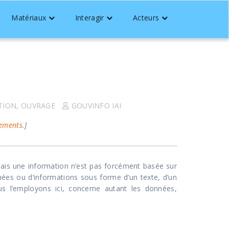
Matériaux
Interagir
Acteurs
…
TION
,
OUVRAGE
GOUVINFO IAI
gements
.]
ais une information n’est pas forcément basée sur
nées ou d’informations sous forme d’un texte, d’un
us l’employons ici, concerne autant les données,