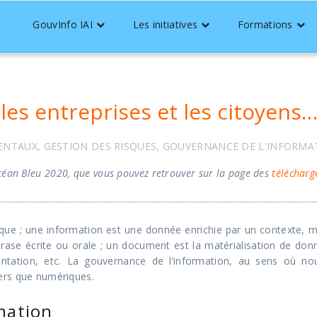
GouvInfo IAI
Les initiatives
Formations
 les entreprises et les citoyens
ENTAUX
,
GESTION DES RISQUES
,
GOUVERNANCE DE L'INFORMA
céan Bleu 2020, que vous pouvez retrouver sur la page des
téléchar
ue ; une information est une donnée enrichie par un contexte, m
ase écrite ou orale ; un document est la matérialisation de don
sentation, etc. La gouvernance de l’information, au sens où no
ers que numériques.
rmation