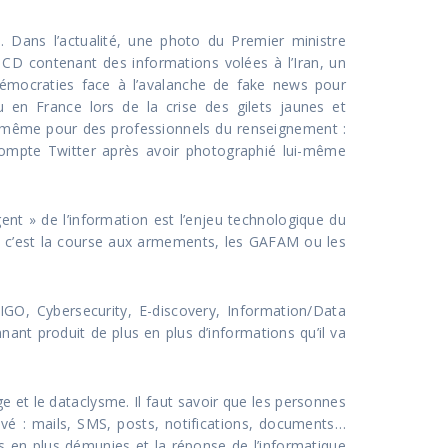
. Dans l’actualité, une photo du Premier ministre
 CD contenant des informations volées à l’Iran, un
démocraties face à l’avalanche de fake news pour
u en France lors de la crise des gilets jaunes et
, même pour des professionnels du renseignement :
ompte Twitter après avoir photographié lui-même
ent » de l’information est l’enjeu technologique du
s c’est la course aux armements, les GAFAM ou les
GO, Cybersecurity, E-discovery, Information/Data
nt produit de plus en plus d’informations qu’il va
uge et le dataclysme. Il faut savoir que les personnes
rivé : mails, SMS, posts, notifications, documents…
us en plus démunies et la réponse de l’informatique