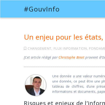
#GouvInfo
Un enjeu pour les états,
CHANGEMENT
,
FLUX INFORMATION
,
FONDAM
[Cet article rédigé par
Christophe Binot
provient d’O
Une donnée a une valeur numériq
une donnée, ce peut être une phr
tableau de chiffres, d’une pré
informations et documents, papi
Risques et enjeux de l’info