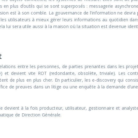
us en plus d’outils qui se sont superposés : messagerie asynchrone 
ion est à son comble. La gouvernance de l’information ne devra pas
er les utilisateurs à mieux gérer leurs informations au quotidien d
la lui sera utile aussi à la maison où la situation est devenue ident
t
elations entre les personnes, de parties prenantes dans les projets
dité) et devient vite ROT (redondante, obsolète, triviale). Les c
tent de plus en plus cher. En particulier, les e-discovery qui consi
office de preuves dans un litige ou une enquête à la demande d’une 
 devient à la fois producteur, utilisateur, gestionnaire et analyst
atique de Direction Générale.