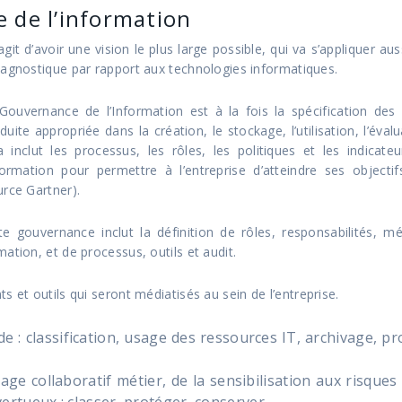
e de l’information
s’agit d’avoir une vision le plus large possible, qui va s’appliquer a
 agnostique par rapport aux technologies informatiques.
Gouvernance de l’Information est à la fois la spécification des
duite appropriée dans la création, le stockage, l’utilisation, l’évalu
a inclut les processus, les rôles, les politiques et les indicate
nformation pour permettre à l’entreprise d’atteindre ses object
urce Gartner).
te gouvernance inclut la définition de rôles, responsabilités, mét
ation, et de processus, outils et audit.
 et outils qui seront médiatisés au sein de l’entreprise.
e : classification, usage des ressources IT, archivage, pr
ge collaboratif métier, de la sensibilisation aux risques
tueux : classer, protéger, conserver ….