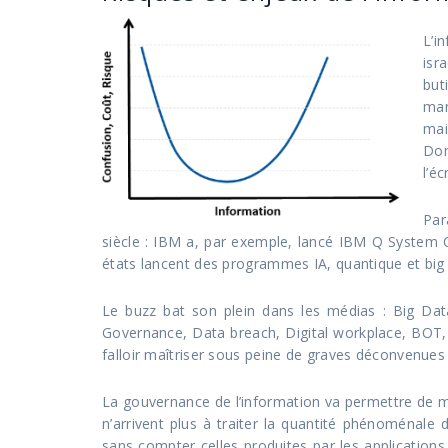
L’i
isr
but
man
mai
Don
l’éc
Par
siècle : IBM a, par exemple, lancé IBM Q System 
états lancent des programmes IA, quantique et big 
Le buzz bat son plein dans les médias : Big Dat
Governance, Data breach, Digital workplace, BOT, 
falloir maîtriser sous peine de graves déconvenues 
La gouvernance de l’information va permettre de mitig
n’arrivent plus à traiter la quantité phénoménale 
sans compter celles produites par les applications