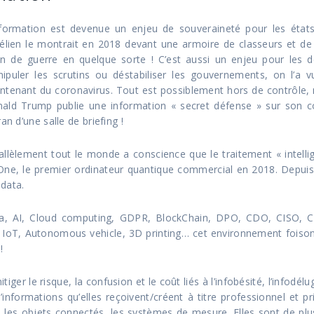
nformation est devenue un enjeu de souveraineté pour les états
aélien le montrait en 2018 devant une armoire de classeurs et de
in de guerre en quelque sorte ! C’est aussi un enjeu pour les 
ipuler les scrutins ou déstabiliser les gouvernements, on l’a v
ntenant du coronavirus. Tout est possiblement hors de contrôle
ald Trump publie une information « secret défense » sur son c
ran d’une salle de briefing !
allèlement tout le monde a conscience que le traitement « intellig
One, le premier ordinateur quantique commercial en 2018. Depui
data.
a, AI, Cloud computing, GDPR, BlockChain, DPO, CDO, CISO, CI
IoT, Autonomous vehicle, 3D printing… cet environnement foisonna
!
er le risque, la confusion et le coût liés à l’infobésité, l’infodél
d’informations qu’elles reçoivent/créent à titre professionnel et p
, les objets connectés, les systèmes de mesure. Elles sont de pl