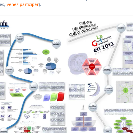
ues,
venez participer
).